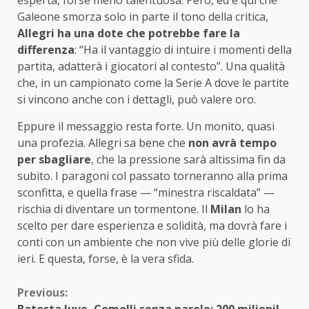
esperta, forse meno talentuosa. Però, ed è qui che
Galeone smorza solo in parte il tono della critica,
Allegri ha una dote che potrebbe fare la
differenza
: “Ha il vantaggio di intuire i momenti della
partita, adatterà i giocatori al contesto”. Una qualità
che, in un campionato come la Serie A dove le partite
si vincono anche con i dettagli, può valere oro.
Eppure il messaggio resta forte. Un monito, quasi
una profezia. Allegri sa bene che
non avrà tempo
per sbagliare
, che la pressione sarà altissima fin da
subito. I paragoni col passato torneranno alla prima
sconfitta, e quella frase — “minestra riscaldata” —
rischia di diventare un tormentone. Il
Milan
lo ha
scelto per dare esperienza e solidità, ma dovrà fare i
conti con un ambiente che non vive più delle glorie di
ieri. E questa, forse, è la vera sfida.
Continue
Previous: