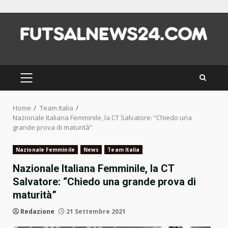
Skip
to
content
PRIMARY
MENU
Home
Team Italia
Nazionale Italiana Femminile, la CT Salvatore: “Chiedo una
grande prova di maturità”
Nazionale Femminile
News
Team Italia
Nazionale Italiana Femminile, la CT
Salvatore: “Chiedo una grande prova di
maturità”
Redazione
21 Settembre 2021