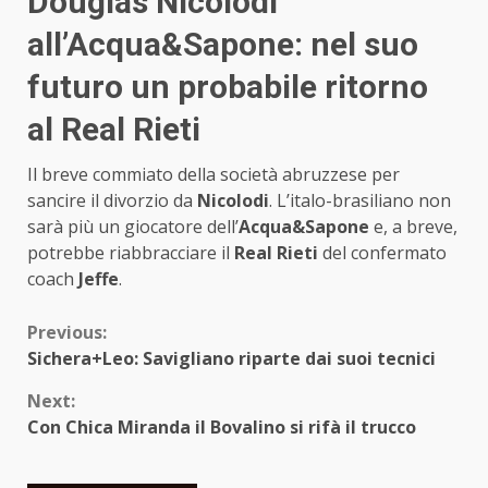
Douglas Nicolodi
all’Acqua&Sapone: nel suo
futuro un probabile ritorno
al Real Rieti
Il breve commiato della società abruzzese per
sancire il divorzio da
Nicolodi
. L’italo-brasiliano non
sarà più un giocatore dell’
Acqua&Sapone
e, a breve,
potrebbe riabbracciare il
Real Rieti
del confermato
coach
Jeffe
.
Continue
Previous:
Sichera+Leo: Savigliano riparte dai suoi tecnici
Reading
Next:
Con Chica Miranda il Bovalino si rifà il trucco