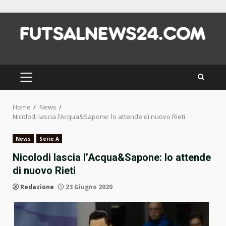
Skip
to
content
PRIMARY
MENU
Home
News
Nicolodi lascia l’Acqua&Sapone: lo attende di nuovo Rieti
News
Serie A
Nicolodi lascia l’Acqua&Sapone: lo attende
di nuovo Rieti
Redazione
23 Giugno 2020