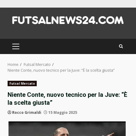
Skip
to
content
PRIMARY
MENU
Home
Futsal Mercato
Niente Conte, nuovo tecnico per la Juve: “È la scelta giusta”
Futsal Mercato
Niente Conte, nuovo tecnico per la Juve: “È
la scelta giusta”
Rocco Grimaldi
15 Maggio 2025