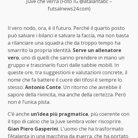
Juve che verrà (Foto IG @atalantabc –
futsalnews24.com)
Il vero nodo, ora, è il futuro. Perché il quarto posto
può salvare i bilanci e salvare la faccia, ma non basta
a rilanciare una squadra che da troppo tempo ha
smarrito la propria identità.
Serve un allenatore
vero
, uno di quelli che sanno prendere in mano un
gruppo e trascinarlo fuori dalle sabbie mobili. In
queste ore, tra suggestioni e valutazioni concrete, il
nome che fa battere il cuore dei tifosi è sempre lo
stesso:
Antonio Conte
. Un ritorno che avrebbe il
sapore della rivincita, ma anche della certezza. Però
non è l’unica pista.
C’è anche
un’idea più pragmatica
, più coerente con
il tipo di calcio che la Juve sembra voler riscoprire.
Gian Piero Gasperini
. L’uomo che ha trasformato
l’Atalanta in una macchina da guerra, che ha portato