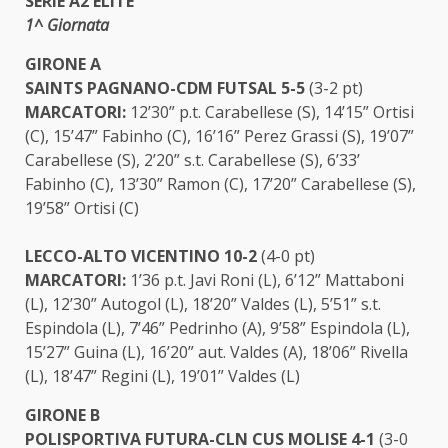
SERIE A2 ÉLITE
1^ Giornata
GIRONE A
SAINTS PAGNANO-CDM FUTSAL 5-5
(3-2 pt)
MARCATORI:
12’30” p.t. Carabellese (S), 14’15” Ortisi
(C), 15’47” Fabinho (C), 16’16” Perez Grassi (S), 19’07”
Carabellese (S), 2’20” s.t. Carabellese (S), 6’33’
Fabinho (C), 13’30” Ramon (C), 17’20” Carabellese (S),
19’58” Ortisi (C)
LECCO-ALTO VICENTINO 10-2
(4-0 pt)
MARCATORI:
1’36 p.t. Javi Roni (L), 6’12” Mattaboni
(L), 12’30” Autogol (L), 18’20” Valdes (L), 5’51” s.t.
Espindola (L), 7’46” Pedrinho (A), 9’58” Espindola (L),
15’27” Guina (L), 16’20” aut. Valdes (A), 18’06” Rivella
(L), 18’47” Regini (L), 19’01” Valdes (L)
GIRONE B
POLISPORTIVA FUTURA-CLN CUS MOLISE 4-1
(3-0