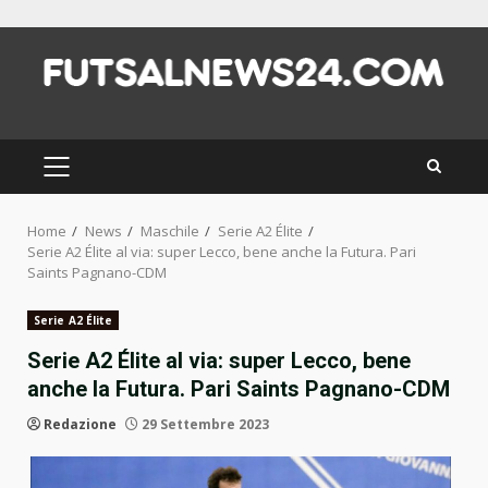
Skip
to
content
PRIMARY
MENU
Home
News
Maschile
Serie A2 Élite
Serie A2 Élite al via: super Lecco, bene anche la Futura. Pari
Saints Pagnano-CDM
Serie A2 Élite
Serie A2 Élite al via: super Lecco, bene
anche la Futura. Pari Saints Pagnano-CDM
Redazione
29 Settembre 2023