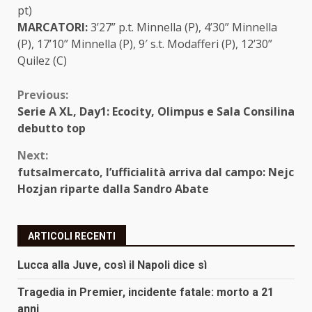
pt)
MARCATORI:
3’27” p.t. Minnella (P), 4’30” Minnella
(P), 17’10” Minnella (P), 9′ s.t. Modafferi (P), 12’30”
Quilez (C)
Continue
Previous:
Serie A XL, Day1: Ecocity, Olimpus e Sala Consilina
Reading
debutto top
Next:
futsalmercato, l’ufficialità arriva dal campo: Nejc
Hozjan riparte dalla Sandro Abate
ARTICOLI RECENTI
Lucca alla Juve, così il Napoli dice sì
Tragedia in Premier, incidente fatale: morto a 21
anni