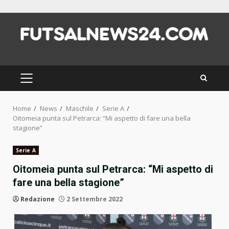
Skip
to
content
PRIMARY
MENU
Home
News
Maschile
Serie A
Oitomeia punta sul Petrarca: “Mi aspetto di fare una bella
stagione”
Serie A
Oitomeia punta sul Petrarca: “Mi aspetto di
fare una bella stagione”
Redazione
2 Settembre 2022