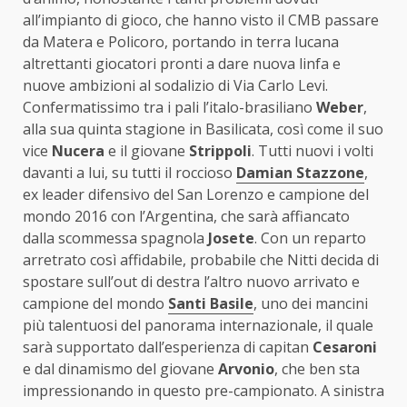
all’impianto di gioco, che hanno visto il CMB passare
da Matera e Policoro, portando in terra lucana
altrettanti giocatori pronti a dare nuova linfa e
nuove ambizioni al sodalizio di Via Carlo Levi.
Confermatissimo tra i pali l’italo-brasiliano
Weber
,
alla sua quinta stagione in Basilicata, così come il suo
vice
Nucera
e il giovane
Strippoli
. Tutti nuovi i volti
davanti a lui, su tutti il roccioso
Damian Stazzone
,
ex leader difensivo del San Lorenzo e campione del
mondo 2016 con l’Argentina, che sarà affiancato
dalla scommessa spagnola
Josete
. Con un reparto
arretrato così affidabile, probabile che Nitti decida di
spostare sull’out di destra l’altro nuovo arrivato e
campione del mondo
Santi Basile
, uno dei mancini
più talentuosi del panorama internazionale, il quale
sarà supportato dall’esperienza di capitan
Cesaroni
e dal dinamismo del giovane
Arvonio
, che ben sta
impressionando in questo pre-campionato. A sinistra