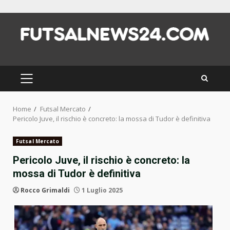
Skip
to
content
PRIMARY
MENU
Home
Futsal Mercato
Pericolo Juve, il rischio è concreto: la mossa di Tudor è definitiva
Futsal Mercato
Pericolo Juve, il rischio è concreto: la
mossa di Tudor è definitiva
Rocco Grimaldi
1 Luglio 2025