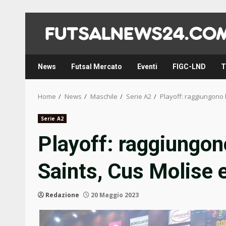
Skip
to
content
News
Futsal Mercato
Eventi
FIGC-LND
T
Home
News
Maschile
Serie A2
Playoff: raggiungono 
Serie A2
Playoff: raggiungono
Saints, Cus Molise
Redazione
20 Maggio 2023