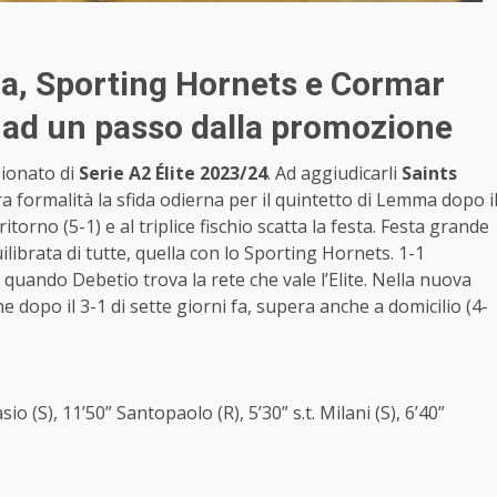
ma, Sporting Hornets e Cormar
 ad un passo dalla promozione
pionato di
Serie A2 Élite 2023/24
. Ad aggiudicarli
Saints
formalità la sfida odierna per il quintetto di Lemma dopo i
torno (5-1) e al triplice fischio scatta la festa. Festa grande
uilibrata di tutte, quella con lo Sporting Hornets. 1-1
ne quando Debetio trova la rete che vale l’Elite. Nella nuova
he dopo il 3-1 di sette giorni fa, supera anche a domicilio (4-
sio (S), 11’50” Santopaolo (R), 5’30” s.t. Milani (S), 6’40”