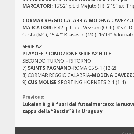
MARCATORI:
15’52” p.t. tl Mejuto (H), 2’15” s.t. T
CORMAR REGGIO CALABRIA-MODENA CAVEZZO 
MARCATORI:
8’42” p.t. aut. Vezzani (COR), 8’57” 
Costa (MC), 15’47” Brasesco (MC), 16’13” Adornat
SERIE A2
PLAYOFF PROMOZIONE SERIE A2 ÉLITE
SECONDO TURNO – RITORNO
7)
SAINTS PAGNANO
-ROMA C5 5-1 (12-2)
8) CORMAR REGGIO CALABRIA-
MODENA CAVEZZ
9)
CUS MOLISE
-SPORTING HORNETS 2-1 (1-1)
Continue
Previous:
Lukaian è già fuori dal futsalmercato: la nuov
Reading
tappa della “Bestia” è in Uruguay
Conta