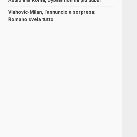
Addio alla Roma, Dybala non ha più dubbi
Vlahovic-Milan, l’annuncio a sorpresa:
Romano svela tutto