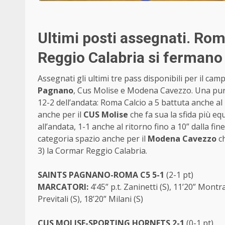
Ultimi posti assegnati. Ro
Reggio Calabria si fermano
Assegnati gli ultimi tre pass disponibili per il cam
Pagnano
, Cus Molise e Modena Cavezzo. Una pura 
12-2 dell’andata: Roma Calcio a 5 battuta anche al ri
anche per il
CUS Molise
che fa sua la sfida più eq
all’andata, 1-1 anche al ritorno fino a 10” dalla fi
categoria spazio anche per il
Modena Cavezzo
c
3) la Cormar Reggio Calabria.
SAINTS PAGNANO-ROMA C5 5-1
(2-1 pt)
MARCATORI:
4’45” p.t. Zaninetti (S), 11’20” Montra
Previtali (S), 18’20” Milani (S)
CUS MOLISE-SPORTING HORNETS 2-1
(0-1 pt)