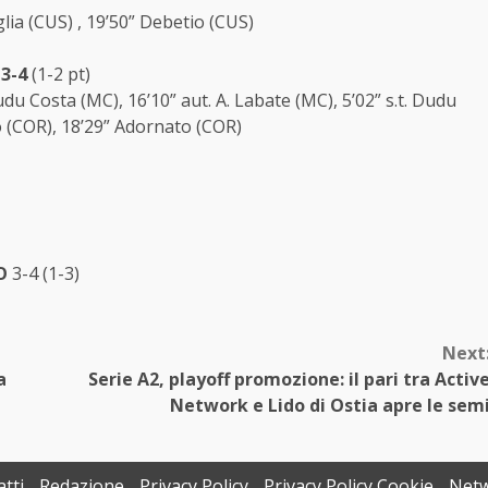
riglia (CUS) , 19’50” Debetio (CUS)
3-4
(1-2 pt)
Dudu Costa (MC), 16’10” aut. A. Labate (MC), 5’02” s.t. Dudu
o (COR), 18’29” Adornato (COR)
O
3-4 (1-3)
Next
a
Serie A2, playoff promozione: il pari tra Activ
Network e Lido di Ostia apre le sem
tti
Redazione
Privacy Policy
Privacy Policy Cookie
Net