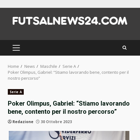
Skip
to
content
PRIMARY
MENU
Home
News
Maschile
Serie A
Poker Olimpus, Gabriel: “Stiamo lavorando bene, contento per il
nostro percorso”
Serie A
Poker Olimpus, Gabriel: “Stiamo lavorando
bene, contento per il nostro percorso”
Redazione
30 Ottobre 2023