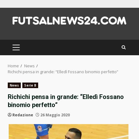
Skip
to
content
PRIMARY
MENU
Home
News
Richichi pensa in grande: “Elledì Fossano binomio perfetto”
News
Serie B
Richichi pensa in grande: “Elledì Fossano
binomio perfetto”
Redazione
26 Maggio 2020