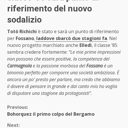
riferimento del nuovo
sodalizio
Totò Richichi
è stato e sarà un punto di riferimento
per
Fossano
,
laddove sbarcò due stagioni fa
. Nel
nuovo progetto marchiato anche
Elledì
, il classe ’85
sembra credere fortemente:
“Le mie prime impressioni
non possono che essere positive, la competenza del
Carmagnola
e la passione morbosa del
Fossano
è un
binomio perfetto per comporre una società ambiziosa. È
ancora un po’ presto per parlare, ma credo che abbiamo
il dovere di pensare in grande e dal canto mio ho voglia
di disputare una stagione da protagonisti”.
Continue
Previous:
Bohorquez il primo colpo del Bergamo
Reading
Next: