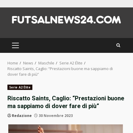
Skip
to
content
PRIMARY
MENU
Home
News
Maschile
Serie A2 Élite
Riscatto Saints, Caglio: “Prestazioni buone ma sappiamo di
dover fare di più”
Serie A2 Élite
Riscatto Saints, Caglio: “Prestazioni buone
ma sappiamo di dover fare di più”
Redazione
30 Novembre 2023