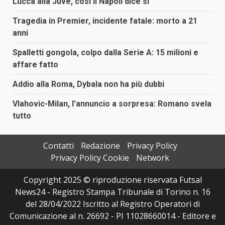
Lucca alla Juve, così il Napoli dice sì
Tragedia in Premier, incidente fatale: morto a 21
anni
Spalletti gongola, colpo dalla Serie A: 15 milioni e
affare fatto
Addio alla Roma, Dybala non ha più dubbi
Vlahovic-Milan, l’annuncio a sorpresa: Romano svela
tutto
Contatti
Redazione
Privacy Policy
Privacy Policy Cookie
Network
Copyright 2025 © riproduzione riservata Futsal
News24 - Registro Stampa Tribunale di Torino n. 16
del 28/04/2022 Iscritto al Registro Operatori di
Comunicazione al n. 26692 - PI 11028660014 - Editore e