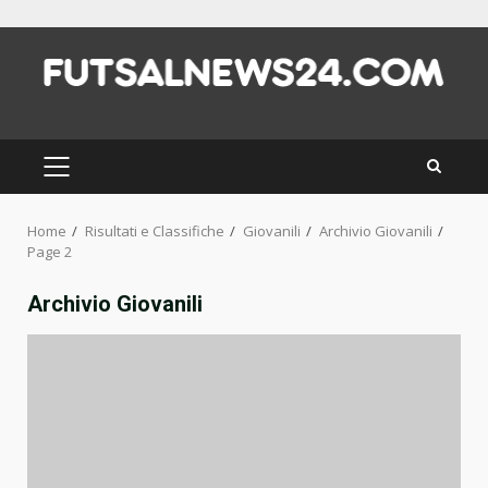
Skip
to
content
PRIMARY
MENU
Home
Risultati e Classifiche
Giovanili
Archivio Giovanili
Page 2
Archivio Giovanili