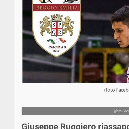
(foto Faceb
(foto Fac
Giuseppe Ruggiero riassapor