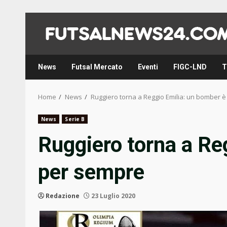
Skip
to
content
News
Futsal Mercato
Eventi
FIGC-LND
T
Home
News
Ruggiero torna a Reggio Emilia: un bomber 
News
Serie B
Ruggiero torna a Re
per sempre
Redazione
23 Luglio 2020