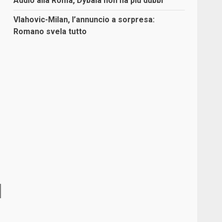
Addio alla Roma, Dybala non ha più dubbi
Vlahovic-Milan, l’annuncio a sorpresa:
Romano svela tutto