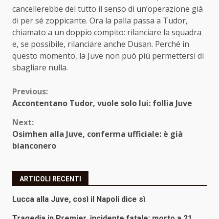
cancellerebbe del tutto il senso di un’operazione già
di per sé zoppicante. Ora la palla passa a Tudor,
chiamato a un doppio compito: rilanciare la squadra
e, se possibile, rilanciare anche Dusan. Perché in
questo momento, la Juve non può più permettersi di
sbagliare nulla.
Continue
Previous:
Accontentano Tudor, vuole solo lui: follia Juve
Reading
Next:
Osimhen alla Juve, conferma ufficiale: è già
bianconero
ARTICOLI RECENTI
Lucca alla Juve, così il Napoli dice sì
Tragedia in Premier, incidente fatale: morto a 21