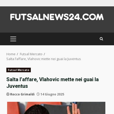
Skip
to
content
PRIMARY
MENU
Home
Futsal Mercato
Salta l’affare, Vlahovic mette nei guai la Juventus
Futsal Mercato
Salta l’affare, Vlahovic mette nei guai la
Juventus
Rocco Grimaldi
14 Giugno 2025