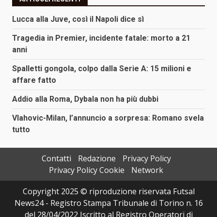
Lucca alla Juve, così il Napoli dice sì
Tragedia in Premier, incidente fatale: morto a 21
anni
Spalletti gongola, colpo dalla Serie A: 15 milioni e
affare fatto
Addio alla Roma, Dybala non ha più dubbi
Vlahovic-Milan, l’annuncio a sorpresa: Romano svela
tutto
Contatti
Redazione
Privacy Policy
Privacy Policy Cookie
Network
Copyright 2025 © riproduzione riservata Futsal
News24 - Registro Stampa Tribunale di Torino n. 16
del 28/04/2022 Iscritto al Registro Operatori di