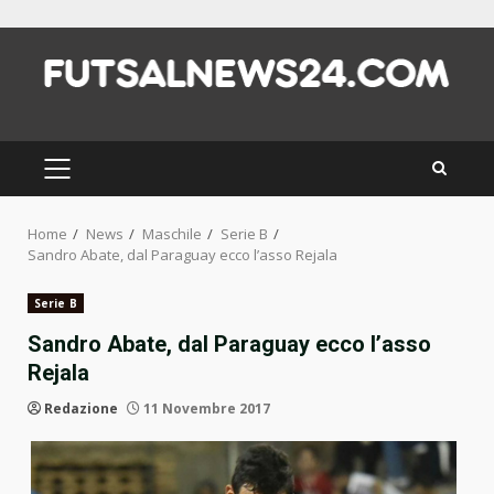
Skip
to
content
PRIMARY
MENU
Home
News
Maschile
Serie B
Sandro Abate, dal Paraguay ecco l’asso Rejala
Serie B
Sandro Abate, dal Paraguay ecco l’asso
Rejala
Redazione
11 Novembre 2017