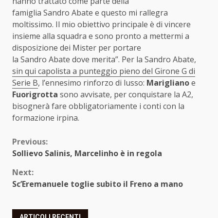
hanno trattato come parte della
famiglia
Sandro
Abate
e questo mi rallegra
moltissimo. Il mio obiettivo principale è di vincere
insieme alla squadra e sono pronto a mettermi a
disposizione dei Mister per portare
la
Sandro
Abate
dove merita”. Per la Sandro Abate,
sin qui capolista a punteggio pieno del Girone G di
Serie B
, l’ennesimo rinforzo di lusso:
Marigliano
e
Fuorigrotta
sono avvisate, per conquistare la A2,
bisognerà fare obbligatoriamente i conti con la
formazione irpina.
Continue
Previous:
Sollievo Salinis, Marcelinho è in regola
Reading
Next:
Sc’Eremanuele toglie subito il Freno a mano
ARTICOLI RECENTI