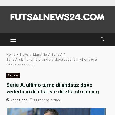
Skip
to
content
PRIMARY
MENU
Home
News
Maschile
Serie A
Serie A, ultimo turno di andata: dove vederlo in diretta tv e
diretta streaming
Serie A
Serie A, ultimo turno di andata: dove
vederlo in diretta tv e diretta streaming
Redazione
13 Febbraio 2022