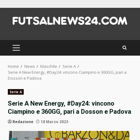
Skip
to
content
PRIMARY
MENU
Home
News
Maschile
Serie A
Serie A New Energy, #Day24: vincono Ciampino e 360GG, pari a
Dosson e Padova
Serie A
Serie A New Energy, #Day24: vincono
Ciampino e 360GG, pari a Dosson e Padova
Redazione
18 Marzo 2023