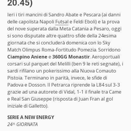
20.45)
Ieri i tiri mancini di Sandro Abate e Pescara (ai danni
delle capolista Napoli
Futsal
e Feldi Eboli) e la prova
del nove superata dalla Meta Catania a Pesaro, oggi
si sono disputate altre quattro sfide della 24esima
giornata che si concluderà domenica con lo Sky
Match Olimpus Roma-Fortitudo Pomezia. Sorridono
Ciampino Aniene
e
360GG Monastir
. Aeroportuali
corsari sul parquet del Melilli (ben 9 le reti segnate), i
sardi rifilano un pokerissimo alla Nuova Comauto
Pistoia. Terminano in parità, invece, le sfide di
Padova e Dosson. Il Petrarca riprende la L84 sul 3-3
grazie ad una autorete di Vidal, 1-1 il finale tra Came
e Real San Giuseppe (risposta di Juan Fran al gol
iniziale di Galletto).
SERIE A NEW ENERGY
24^ GIORNATA