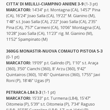
CITTA’ DI MELILLI-CIAMPINO ANIENE 3-9
(1-3 pt)
MARCATORI:
14’34” p.t. Montagna (CA), 14’57” Pina
(CA), 16’24” Joao Salla (CA), 19’22” M. Gianino (M),
1’48” s.t. Joao Salla (CA), 2’22” Joao Salla (CA), 2’35”
Pina (CA), 7’57” Carmeni (CA), 10’06” Montagna (CA),
10’28” Joao Salla (CA), 11’23” rig. M. Gianino (M),
11’52” Spampinato (M)
360GG MONASTIR-NUOVA COMAUTO PISTOIA 5-3
(0-1 pt)
MARCATORI:
19’09” p.t. Galindo (P), 1’10” s.t. Araça
(360), 3’50” Cianchi (360), 8′ Arzu (360), 9’42”
Quintairos (360), 10’45” Quintairos (360), 17’55” Javi
Roni (P), 18’46” Ugas (P)
PETRARCA-L84 3-3
(1-1 pt)
MARCATORI:
15’33” p.t. Turmena (L84), 15’47”
Oitomeia (P), 5’39” s.t. Oitomeia (P), 7’34” Raguso