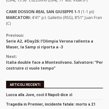
(L84), 15’58” Cuzzolino (L84), 17′ aut. Vidal (P)
CAME DOSSON-REAL SAN GIUSEPPE 1-1
(1-1 pt)
MARCATORI:
4’41” p.t. Galletto (RSG), 8’51” Juan Fran
(C)
Continue
Previous:
Serie A2, #Day26: l’Olimpia Verona rallenta a
Reading
Maser, la Samp si riporta a -3
Next:
Italia double face a Montesilvano. Salvatore: “Per
costruire ci vuole tempo”
ARTICOLI RECENTI
Lucca alla Juve, così il Napoli dice sì
Tragedia in Premier, incidente fatale: morto a 21