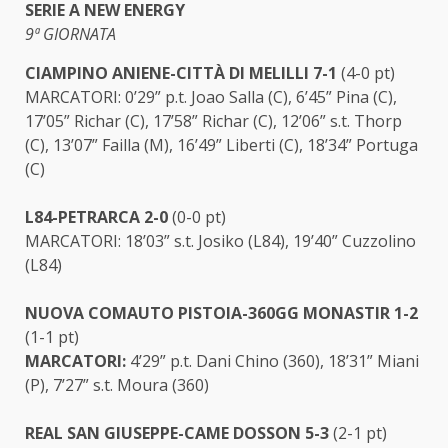
SERIE A NEW ENERGY
9ª GIORNATA
CIAMPINO ANIENE-CITTÀ DI MELILLI 7-1
(4-0 pt)
MARCATORI: 0’29” p.t. Joao Salla (C), 6’45” Pina (C),
17’05” Richar (C), 17’58” Richar (C), 12’06” s.t. Thorp
(C), 13’07” Failla (M), 16’49” Liberti (C), 18’34” Portuga
(C)
L84-PETRARCA 2-0
(0-0 pt)
MARCATORI: 18’03” s.t. Josiko (L84), 19’40” Cuzzolino
(L84)
NUOVA COMAUTO PISTOIA-360GG MONASTIR 1-2
(1-1 pt)
MARCATORI:
4’29” p.t. Dani Chino (360), 18’31” Miani
(P), 7’27” s.t. Moura (360)
REAL SAN GIUSEPPE-CAME DOSSON 5-3
(2-1 pt)