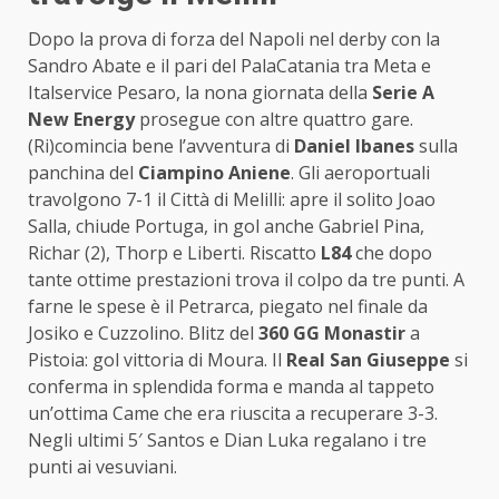
Dopo la prova di forza del Napoli nel derby con la
Sandro Abate e il pari del PalaCatania tra Meta e
Italservice Pesaro, la nona giornata della
Serie A
New Energy
prosegue con altre quattro gare.
(Ri)comincia bene l’avventura di
Daniel Ibanes
sulla
panchina del
Ciampino Aniene
. Gli aeroportuali
travolgono 7-1 il Città di Melilli: apre il solito Joao
Salla, chiude Portuga, in gol anche Gabriel Pina,
Richar (2), Thorp e Liberti. Riscatto
L84
che dopo
tante ottime prestazioni trova il colpo da tre punti. A
farne le spese è il Petrarca, piegato nel finale da
Josiko e Cuzzolino. Blitz del
360 GG Monastir
a
Pistoia: gol vittoria di Moura. Il
Real San Giuseppe
si
conferma in splendida forma e manda al tappeto
un’ottima Came che era riuscita a recuperare 3-3.
Negli ultimi 5′ Santos e Dian Luka regalano i tre
punti ai vesuviani.