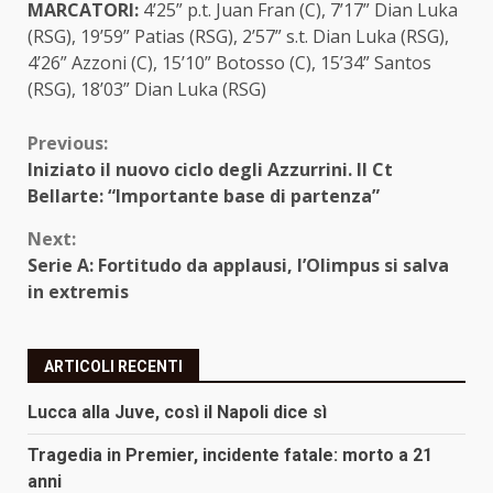
MARCATORI:
4’25” p.t. Juan Fran (C), 7’17” Dian Luka
(RSG), 19’59” Patias (RSG), 2’57” s.t. Dian Luka (RSG),
4’26” Azzoni (C), 15’10” Botosso (C), 15’34” Santos
(RSG), 18’03” Dian Luka (RSG)
Continue
Previous:
Iniziato il nuovo ciclo degli Azzurrini. Il Ct
Reading
Bellarte: “Importante base di partenza”
Next:
Serie A: Fortitudo da applausi, l’Olimpus si salva
in extremis
ARTICOLI RECENTI
Lucca alla Juve, così il Napoli dice sì
Tragedia in Premier, incidente fatale: morto a 21
anni