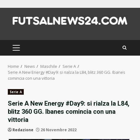
Skip
to
content
PRIMARY
MENU
Home
News
Maschile
Serie A
Serie A New Energy #Day9: si rialza la L84, blitz 360 GG. Ibanes
comincia con una vittoria
Serie A
Serie A New Energy #Day9: si rialza la L84,
blitz 360 GG. Ibanes comincia con una
vittoria
Redazione
26 Novembre 2022