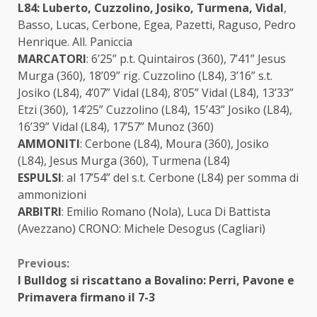
L84: Luberto, Cuzzolino, Josiko, Turmena, Vidal
,
Basso, Lucas, Cerbone, Egea, Pazetti, Raguso, Pedro
Henrique. All. Paniccia
MARCATORI
: 6’25” p.t. Quintairos (360), 7’41” Jesus
Murga (360), 18’09” rig. Cuzzolino (L84), 3’16” s.t.
Josiko (L84), 4’07” Vidal (L84), 8’05” Vidal (L84), 13’33”
Etzi (360), 14’25” Cuzzolino (L84), 15’43” Josiko (L84),
16’39” Vidal (L84), 17’57” Munoz (360)
AMMONITI
: Cerbone (L84), Moura (360), Josiko
(L84), Jesus Murga (360), Turmena (L84)
ESPULSI
: al 17’54” del s.t. Cerbone (L84) per somma di
ammonizioni
ARBITRI
: Emilio Romano (Nola), Luca Di Battista
(Avezzano) CRONO: Michele Desogus (Cagliari)
Continue
Previous:
I Bulldog si riscattano a Bovalino: Perri, Pavone e
Reading
Primavera firmano il 7-3