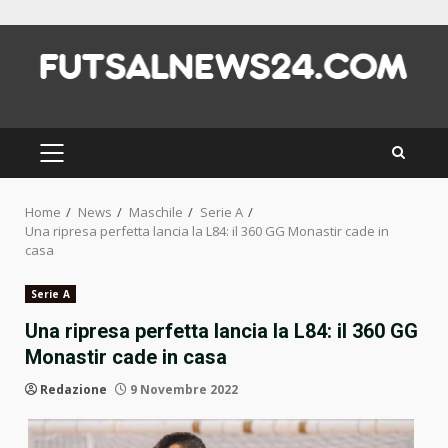
Skip
to
content
PRIMARY
MENU
Home
News
Maschile
Serie A
Una ripresa perfetta lancia la L84: il 360 GG Monastir cade in
casa
Serie A
Una ripresa perfetta lancia la L84: il 360 GG
Monastir cade in casa
Redazione
9 Novembre 2022