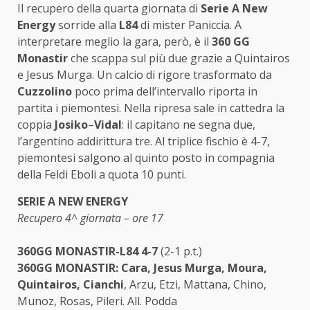
Il recupero della quarta giornata di
Serie A New
Energy
sorride alla
L84
di mister Paniccia. A
interpretare meglio la gara, però, è il
360 GG
Monastir
che scappa sul più due grazie a Quintairos
e Jesus Murga. Un calcio di rigore trasformato da
Cuzzolino
poco prima dell’intervallo riporta in
partita i piemontesi. Nella ripresa sale in cattedra la
coppia
Josiko
–
Vidal
: il capitano ne segna due,
l’argentino addirittura tre. Al triplice fischio è 4-7,
piemontesi salgono al quinto posto in compagnia
della Feldi Eboli a quota 10 punti.
SERIE A NEW ENERGY
Recupero 4^ giornata – ore 17
360GG MONASTIR-L84 4-7
(2-1 p.t.)
360GG MONASTIR: Cara, Jesus Murga, Moura,
Quintairos, Cianchi
, Arzu, Etzi, Mattana, Chino,
Munoz, Rosas, Pileri. All. Podda