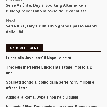
Continue
Serie A2 Élite, Day 9: Sporting Altamarca e
Reading
Bulldog rallentano la corsa delle capolista
Next:
Serie A XL, Day 10: un altro grande passo avanti
della L84
ARTICOLI RECENTI
Lucca alla Juve, così il Napoli dice sì
Tragedia in Premier, incidente fatale: morto a 21
anni
Spalletti gongola, colpo dalla Serie A: 15 milioni e
affare fatto
Addio alla Roma, Dybala non ha più dubbi
Vlahovic-Milan, l’annuncio a sorpresa: Romano svela