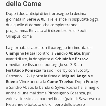
della Came
Dopo i due anticipi di ieri, prosegue la decima
giornata in
Serie A XL
. Tre le sfide in disputate oggi,
due quelle di domani che completeranno il
programma. Rinviata al 6 dicembre Feldi Eboli-
Olimpus Roma.
La giornata si apre con il pareggio in rimonta del
Ciampino
Futsal
contro la
Sandro Abate
. Irpini
avanti di tre, la doppietta di
Schininà
e
Petrov
rimediano e fissano il punteggio sul 3-3. La
Fortitudo Pomezia
fa suo il derby con l’Ecocity
Genzano. Il 2-1 porta la firma di
Miguel Angelo
e
Bueno
. Vince ancora la
Came Treviso
. Dopo Ecocity
e Sandro Abate, la banda di Sylvio Rocha ha la meglio
anche di una mai doma Pirossigeno Cosenza, più
volte vicinissima al pari nel finale (palo di Bavaresco a
Pietrangelo battuto e tiro libero dello stesso