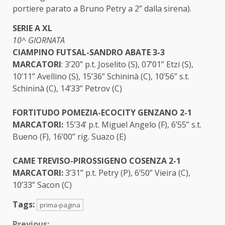
portiere parato a Bruno Petry a 2” dalla sirena).
SERIE A XL
10^ GIORNATA
CIAMPINO FUTSAL-SANDRO ABATE 3-3
MARCATORI
: 3’20” p.t. Joselito (S), 07’01” Etzi (S),
10’11” Avellino (S), 15’36” Schininà (C), 10’56” s.t.
Schininà (C), 14’33” Petrov (C)
FORTITUDO POMEZIA-ECOCITY GENZANO 2-1
MARCATORI:
15’34’ p.t. Miguel Angelo (F), 6’55” s.t.
Bueno (F), 16’00” rig. Suazo (E)
CAME TREVISO-PIROSSIGENO COSENZA 2-1
MARCATORI:
3’31” p.t. Petry (P), 6’50” Vieira (C),
10’33” Sacon (C)
Tags:
prima-pagina
Previous: