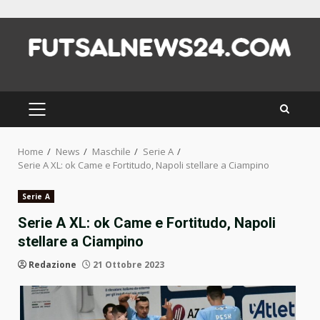
Skip
to
content
PRIMARY
MENU
Home
News
Maschile
Serie A
Serie A XL: ok Came e Fortitudo, Napoli stellare a Ciampino
Serie A
Serie A XL: ok Came e Fortitudo, Napoli
stellare a Ciampino
Redazione
21 Ottobre 2023