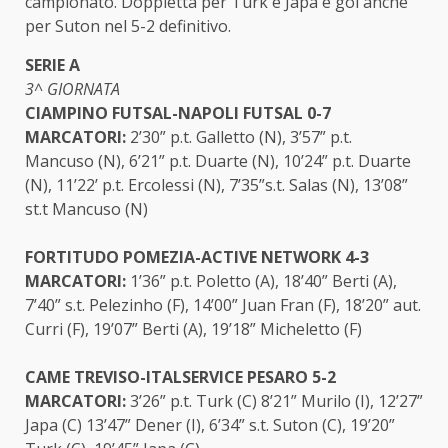
campionato. Doppietta per Turk e Japa e gol anche
per Suton nel 5-2 definitivo.
SERIE A
3^ GIORNATA
CIAMPINO FUTSAL-NAPOLI FUTSAL 0-7
MARCATORI:
2’30” p.t. Galletto (N), 3’57” p.t.
Mancuso (N), 6’21” p.t. Duarte (N), 10’24” p.t. Duarte
(N), 11’22’ p.t. Ercolessi (N), 7’35”s.t. Salas (N), 13’08”
st.t Mancuso (N)
FORTITUDO POMEZIA-ACTIVE NETWORK 4-3
MARCATORI:
1’36” p.t. Poletto (A), 18’40” Berti (A),
7’40” s.t. Pelezinho (F), 14’00” Juan Fran (F), 18’20” aut.
Curri (F), 19’07” Berti (A), 19’18” Micheletto (F)
CAME TREVISO-ITALSERVICE PESARO 5-2
MARCATORI:
3’26” p.t. Turk (C) 8’21” Murilo (I), 12’27”
Japa (C) 13’47” Dener (I), 6’34” s.t. Suton (C), 19’20”