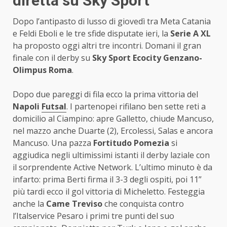
diretta su Sky Sport
Dopo l’antipasto di lusso di giovedì tra Meta Catania
e Feldi Eboli e le tre sfide disputate ieri, la
Serie A XL
ha proposto oggi altri tre incontri. Domani il gran
finale con il derby su
Sky Sport
Ecocity Genzano-
Olimpus Roma
.
Dopo due pareggi di fila ecco la prima vittoria del
Napoli
Futsal
. I partenopei rifilano ben sette reti a
domicilio al Ciampino: apre Galletto, chiude Mancuso,
nel mazzo anche Duarte (2), Ercolessi, Salas e ancora
Mancuso. Una pazza
Fortitudo Pomezia
si
aggiudica negli ultimissimi istanti il derby laziale con
il sorprendente Active Network. L’ultimo minuto è da
infarto: prima Berti firma il 3-3 degli ospiti, poi 11”
più tardi ecco il gol vittoria di Micheletto. Festeggia
anche la
Came Treviso
che conquista contro
l’Italservice Pesaro i primi tre punti del suo