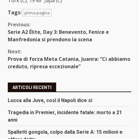
Turk (C), 19’45” Japa (C)
Tags:
prima-pagina
Continue
Previous:
Serie A2 Élite, Day 3: Benevento, Fenice e
Reading
Manfredonia si prendono la scena
Next:
Prova di forza Meta Catania, Juanra: “Ci abbiamo
creduto, ripresa eccezionale”
ARTICOLI RECENTI
Lucca alla Juve, così il Napoli dice sì
Tragedia in Premier, incidente fatale: morto a 21
anni
Spalletti gongola, colpo dalla Serie A: 15 milioni e