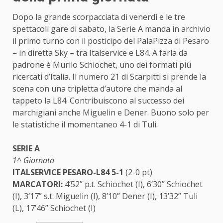
Dopo la grande scorpacciata di venerdì e le tre
spettacoli gare di sabato, la Serie A manda in archivio
il primo turno con il posticipo del PalaPizza di Pesaro
– in diretta Sky – tra Italservice e L84. A farla da
padrone è Murilo Schiochet, uno dei formati più
ricercati d’Italia. Il numero 21 di Scarpitti si prende la
scena con una tripletta d’autore che manda al
tappeto la L84. Contribuiscono al successo dei
marchigiani anche Miguelin e Dener. Buono solo per
le statistiche il momentaneo 4-1 di Tuli.
SERIE A
1^ Giornata
ITALSERVICE PESARO-L84 5-1
(2-0 pt)
MARCATORI:
4’52” p.t. Schiochet (I), 6’30” Schiochet
(I), 3’17” s.t. Miguelin (I), 8’10” Dener (I), 13’32” Tuli
(L), 17’46” Schiochet (I)