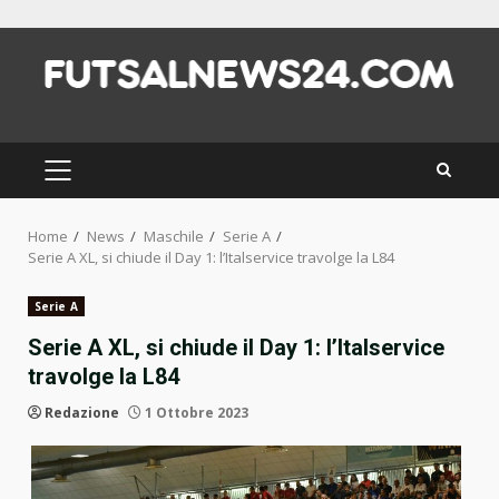
Skip
to
content
PRIMARY
MENU
Home
News
Maschile
Serie A
Serie A XL, si chiude il Day 1: l’Italservice travolge la L84
Serie A
Serie A XL, si chiude il Day 1: l’Italservice
travolge la L84
Redazione
1 Ottobre 2023