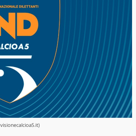
ivisionecalcioa5.it)