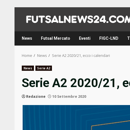
Skip
to
content
News
Futsal Mercato
Eventi
FIGC-LND
T
Home
News
Serie A2 2020/21, ecco i calendari
News
Serie A2
Serie A2 2020/21, e
Redazione
10 Settembre 2020