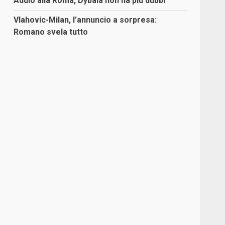
Addio alla Roma, Dybala non ha più dubbi
Vlahovic-Milan, l’annuncio a sorpresa:
Romano svela tutto