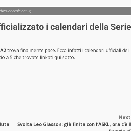
 divisionecalcioa5.it)
ficializzato i calendari della Serie
A2
trova finalmente pace. Ecco infatti i calendari ufficiali dei
io a 5 che trovate linkati qui sotto.
Next
aluta
Svolta Leo Giasson: già finita con l’ASKL, ora c’è i