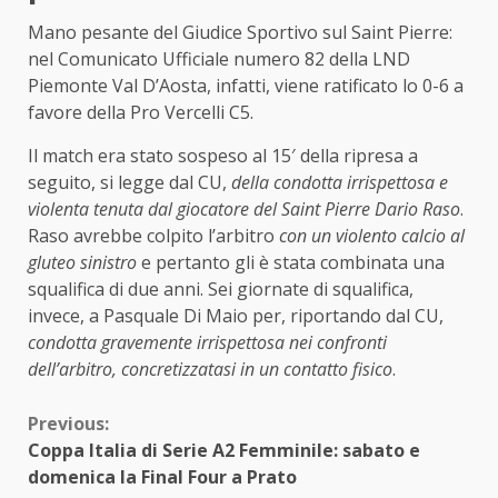
Mano pesante del Giudice Sportivo sul Saint Pierre:
nel Comunicato Ufficiale numero 82 della LND
Piemonte Val D’Aosta, infatti, viene ratificato lo 0-6 a
favore della Pro Vercelli C5.
Il match era stato sospeso al 15′ della ripresa a
seguito, si legge dal CU,
della condotta irrispettosa e
violenta tenuta dal giocatore del Saint Pierre Dario Raso
.
Raso avrebbe colpito l’arbitro
con un violento calcio al
gluteo sinistro
e pertanto gli è stata combinata una
squalifica di due anni. Sei giornate di squalifica,
invece, a Pasquale Di Maio per, riportando dal CU,
condotta gravemente irrispettosa nei confronti
dell’arbitro, concretizzatasi in un contatto fisico
.
Continue
Previous:
Coppa Italia di Serie A2 Femminile: sabato e
Reading
domenica la Final Four a Prato