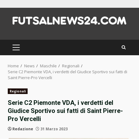
Skip
to
content
PRIMARY
MENU
Home
News
Maschile
Regionali
Serie C2 Piemonte VDA, i verdetti del Giudice Sportivo sui fatti di
Saint Pierre-Pro Vercelli
Regionali
Serie C2 Piemonte VDA, i verdetti del
Giudice Sportivo sui fatti di Saint Pierre-
Pro Vercelli
Redazione
31 Marzo 2023