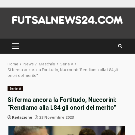
Skip
to
content
PRIMARY
MENU
Home
News
Maschile
Serie A
Si ferma ancora la Fortitudo, Nuccorini: “Rendiamo alla L84 gli
onori del merito”
Serie A
Si ferma ancora la Fortitudo, Nuccorini:
“Rendiamo alla L84 gli onori del merito”
Redazione
23 Novembre 2023