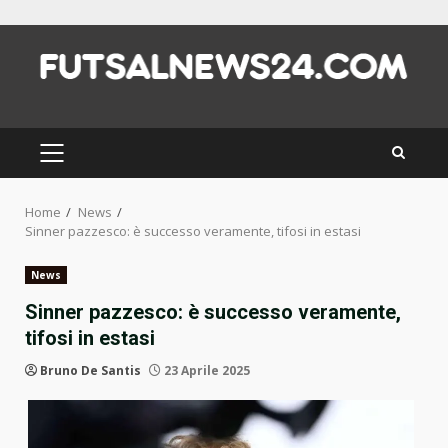
Skip
to
content
PRIMARY
MENU
Home
News
Sinner pazzesco: è successo veramente, tifosi in estasi
News
Sinner pazzesco: è successo veramente,
tifosi in estasi
Bruno De Santis
23 Aprile 2025