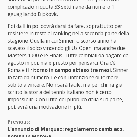
complicazioni quota 53 settimane da numero 1,
eguagliando Djokovic.
Poi da lì in poi dovrà darsi da fare, soprattutto per
resistere in testa al ranking nella seconda parte della
stagione. Quella in cui Sinner lo scorso anno ha
scavato il solco vincendo gli Us Open, ma anche due
Masters 1000 e le Finals. Tutte cambiali da pagare da
agosto in poi, ma è presto per pensarci. Ora c’è
Roma e
il ritorno in campo atteso tre mesi
. Sinner
lo farà da numero 1 e con l’intenzione di tornare
subito a vincere. Non sarà facile, ma per chi ha già
scritto la storia del tennis italiano non è certo
impossibile. Con il tifo del pubblico dalla sua parte,
poi, avrà una motivazione in più.
Continue
Previous:
L’annuncio di Marquez: regolamento cambiato,
Reading
bomba in MotoGP