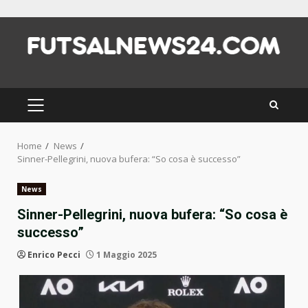
Skip
to
content
PRIMARY
MENU
Home
News
Sinner-Pellegrini, nuova bufera: “So cosa è successo”
News
Sinner-Pellegrini, nuova bufera: “So cosa è
successo”
Enrico Pecci
1 Maggio 2025