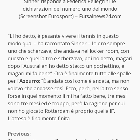
Sinner risponde a Federica Pellegrini: le
dichiarazioni del numero uno del mondo
(Screenshot Eurosport) – Futsalnews24.com
“Lì ho detto, è pesante vivere il tennis in questo
modo qua. – ha raccontato Sinner – Io ero sempre
uno che scherzava, che andava nel locker room, con
questo e quell’altro e scherzavo, poi ho detto, magari
dopo l’Australian ho detto stacco un pochettino, e
magari mi fa bene”. Ora è finalmente tutto alle spalle
per l’
Azzurro
: “È andata così come è andata, ma non
volevo che andasse così. Ecco, però, nell’altro senso
forse in quel momento lì mi ha fatto bene, tre mesi
sono tre mesi ed è troppo, però la ragione per cui
non ho giocato Rotterdam è proprio quella lì”.
L’attesa è finalmente finita.
Continue
Previous: