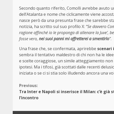
Secondo quanto riferito, Comolli avrebbe avuto 
dell’Atalanta e nome che ciclicamente viene accost
nasce però da una presunta frase che sarebbe sta
notizia, ha scritto sul suo profilo X:
“Se davvero Com
ragione affinché io le proponga di allenare la Juve’, 
fosse vero,
nei suoi panni mi affretterei a smentirlo
”
.
Una frase che, se confermata, aprirebbe
scenari 
sembra il tentativo maldestro di chi non ha le idee 
e scelte coraggiose, un simile atteggiamento non 
ipotesi. Ma i tifosi, già scottati dalle recenti delu
iniziata o se ci si stia solo illudendo ancora una vol
Continue
Previous:
Tra Inter e Napoli si inserisce il Milan: c’è già 
Reading
l’incontro