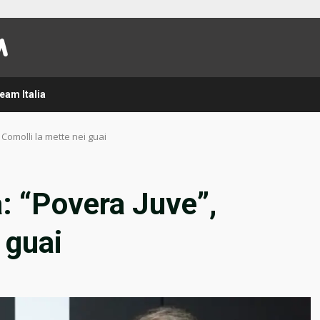
eam Italia
Comolli la mette nei guai
: “Povera Juve”,
 guai