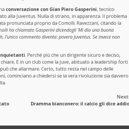
una
conversazione con Gian Piero Gasperini
, tecnico
ato alla Juventus. Nulla di strano, in apparenza. Il problema
ta pronunciata proprio da Comolli. Ravezzani, citando la
olli ha chiamato Gasperini dicendogli ‘Mi dia una buona
beh, l’unico commento diventa: povera Juventus. Se invece non
inquietanti
. Perché più che un dirigente sicuro e deciso,
chiare. E in un club come la Juve, abituato a leadership forti
può che allarmare. Certo, tutto resta nel campo delle
sioni, cominciano a chiedersi se la vera rivoluzione sia davvero
ta.
Next
stato
Dramma bianconero: il calcio gli dice addi