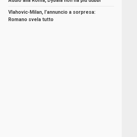
Addio alla Roma, Dybala non ha più dubbi
Vlahovic-Milan, l’annuncio a sorpresa:
Romano svela tutto