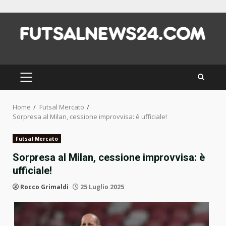
Skip
to
content
PRIMARY
MENU
Home
Futsal Mercato
Sorpresa al Milan, cessione improvvisa: è ufficiale!
Futsal Mercato
Sorpresa al Milan, cessione improvvisa: è
ufficiale!
Rocco Grimaldi
25 Luglio 2025