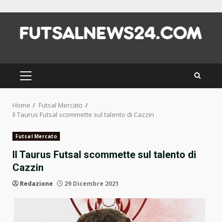
Skip
to
content
PRIMARY
MENU
Home
Futsal Mercato
Il Taurus Futsal scommette sul talento di Cazzin
Futsal Mercato
Il Taurus Futsal scommette sul talento di
Cazzin
Redazione
29 Dicembre 2021