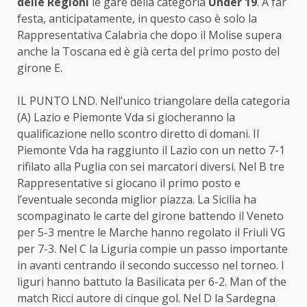
delle Regioni
le gare della categoria
Under 19
. A far
festa, anticipatamente, in questo caso è solo la
Rappresentativa Calabria che dopo il Molise supera
anche la Toscana ed è già certa del primo posto del
girone E.
IL PUNTO LND. Nell’unico triangolare della categoria
(A) Lazio e Piemonte Vda si giocheranno la
qualificazione nello scontro diretto di domani. Il
Piemonte Vda ha raggiunto il Lazio con un netto 7-1
rifilato alla Puglia con sei marcatori diversi. Nel B tre
Rappresentative si giocano il primo posto e
l’eventuale seconda miglior piazza. La Sicilia ha
scompaginato le carte del girone battendo il Veneto
per 5-3 mentre le Marche hanno regolato il Friuli VG
per 7-3. Nel C la Liguria compie un passo importante
in avanti centrando il secondo successo nel torneo. I
liguri hanno battuto la Basilicata per 6-2. Man of the
match Ricci autore di cinque gol. Nel D la Sardegna