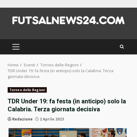
Skip
to
content
PRIMARY
MENU
Home
Eventi
Torneo delle Regioni
TDR Under 19: fa festa (in anticipo) solo la Calabria. Terza
giornata decisiva
Torneo delle Regioni
TDR Under 19: fa festa (in anticipo) solo la
Calabria. Terza giornata decisiva
Redazione
2 Aprile 2023