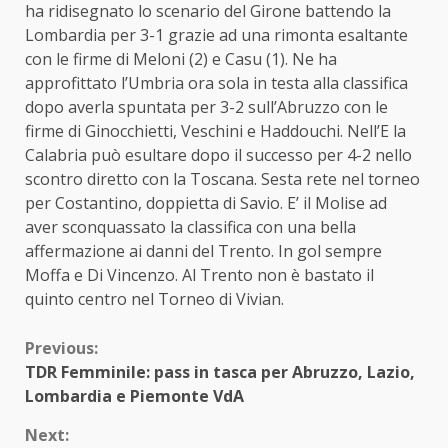
ha ridisegnato lo scenario del Girone battendo la
Lombardia per 3-1 grazie ad una rimonta esaltante
con le firme di Meloni (2) e Casu (1). Ne ha
approfittato l’Umbria ora sola in testa alla classifica
dopo averla spuntata per 3-2 sull’Abruzzo con le
firme di Ginocchietti, Veschini e Haddouchi. Nell’E la
Calabria può esultare dopo il successo per 4-2 nello
scontro diretto con la Toscana. Sesta rete nel torneo
per Costantino, doppietta di Savio. E’ il Molise ad
aver sconquassato la classifica con una bella
affermazione ai danni del Trento. In gol sempre
Moffa e Di Vincenzo. Al Trento non è bastato il
quinto centro nel Torneo di Vivian.
Continue
Previous:
TDR Femminile: pass in tasca per Abruzzo, Lazio,
Reading
Lombardia e Piemonte VdA
Next: