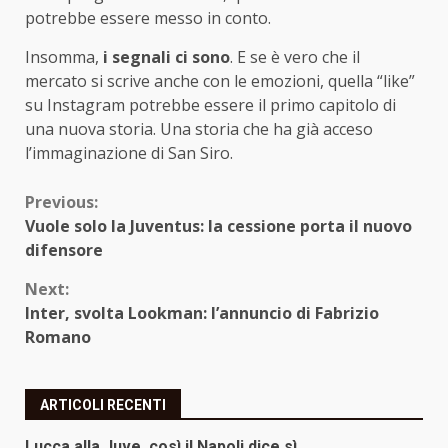
potrebbe essere messo in conto.
Insomma,
i segnali ci sono
. E se è vero che il
mercato si scrive anche con le emozioni, quella “like”
su Instagram potrebbe essere il primo capitolo di
una nuova storia. Una storia che ha già acceso
l’immaginazione di San Siro.
Continue
Previous:
Vuole solo la Juventus: la cessione porta il nuovo
Reading
difensore
Next:
Inter, svolta Lookman: l’annuncio di Fabrizio
Romano
ARTICOLI RECENTI
Lucca alla Juve, così il Napoli dice sì