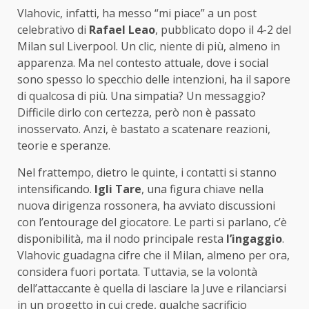
Vlahovic, infatti, ha messo “mi piace” a un post
celebrativo di
Rafael Leao
, pubblicato dopo il 4-2 del
Milan sul Liverpool. Un clic, niente di più, almeno in
apparenza. Ma nel contesto attuale, dove i social
sono spesso lo specchio delle intenzioni, ha il sapore
di qualcosa di più. Una simpatia? Un messaggio?
Difficile dirlo con certezza, però non è passato
inosservato. Anzi, è bastato a scatenare reazioni,
teorie e speranze.
Nel frattempo, dietro le quinte, i contatti si stanno
intensificando.
Igli Tare
, una figura chiave nella
nuova dirigenza rossonera, ha avviato discussioni
con l’entourage del giocatore. Le parti si parlano, c’è
disponibilità, ma il nodo principale resta
l’ingaggio
.
Vlahovic guadagna cifre che il Milan, almeno per ora,
considera fuori portata. Tuttavia, se la volontà
dell’attaccante è quella di lasciare la Juve e rilanciarsi
in un progetto in cui crede, qualche sacrificio