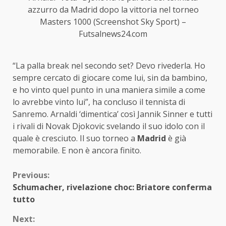
azzurro da Madrid dopo la vittoria nel torneo
Masters 1000 (Screenshot Sky Sport) –
Futsalnews24.com
“La palla break nel secondo set? Devo rivederla. Ho
sempre cercato di giocare come lui, sin da bambino,
e ho vinto quel punto in una maniera simile a come
lo avrebbe vinto lui”, ha concluso il tennista di
Sanremo. Arnaldi ‘dimentica’ così Jannik Sinner e tutti
i rivali di Novak Djokovic svelando il suo idolo con il
quale è cresciuto. Il suo torneo a
Madrid
è già
memorabile. E non è ancora finito.
Continue
Previous:
Schumacher, rivelazione choc: Briatore conferma
Reading
tutto
Next: