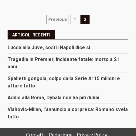
Paginazione
Previous
1
2
degli
ARTICOLI RECENTI
articoli
Lucca alla Juve, così il Napoli dice sì
Tragedia in Premier, incidente fatale: morto a 21
anni
Spalletti gongola, colpo dalla Serie A: 15 milioni e
affare fatto
Addio alla Roma, Dybala non ha più dubbi
Vlahovic-Milan, l’annuncio a sorpresa: Romano svela
tutto
Contatti
Redazione
Privacy Policy