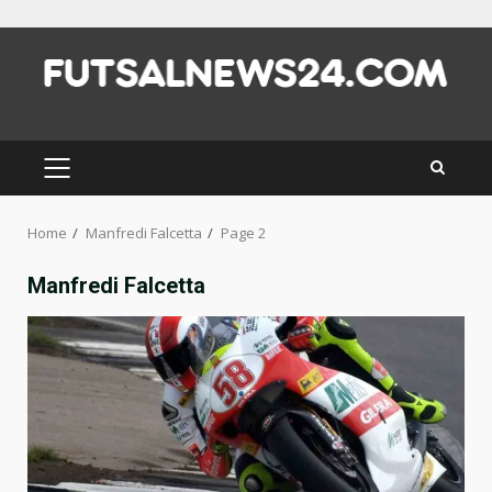
Skip
to
content
PRIMARY
MENU
Home
Manfredi Falcetta
Page 2
Manfredi Falcetta