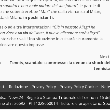
ua squadra e non vuole parlare del suo futuro”
, le parole di
o che subentrerebbe “Max” che dalla vicinanza al Milan,
ta di Milano
in pochi istanti.
azio ad altre interpretazioni:
“Già in passato Allegri ha
non vince e va via
dall’Inter, il nuovo allenatore sarà Allegri”
.
toriche rivali. Una situazione in cui sarà sicuramente la
 sbloccare questa impasse.
Next
à
Tennis, scandalo scommesse: la denuncia shock de
tennist
tti
Redazione
Privacy Policy
Privacy Policy Cookie
Net
sal News24 - Registro Stampa Tribunale di Torino n. 16 del 
e al n. 26692 - PI 11028660014 - Editore e proprietario: Sport