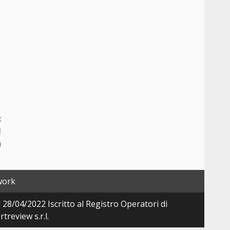
:
l
a
work
28/04/2022 Iscritto al Registro Operatori di
review s.r.l.