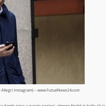
ano Allegri Instagram) – www.FutsalNews24.com
ta dando peso a queste opzioni, almeno finché in ballo c’è la