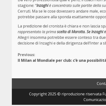
stagione:
“
Inzaghi
è concentrato sulle partite della s
Cerruti. Ma se le cose dovessero andare male, ecc
potrebbe passare alla sponda esattamente oppos
La predizione del cronista è chiara e non lascia sp
rappresentato la prima
scelta di Marotta. Se Inzaghi 
Allegri insomma potrebbe essere conteso tra due s
decisione di Inzaghi e della dirigenza dell’Inter a
Continue
Previous:
Il Milan al Mondiale per club: c’è una possibilit
Reading
Conta
Copyright 2025 © riproduzione riservata Fut
Comunicazion