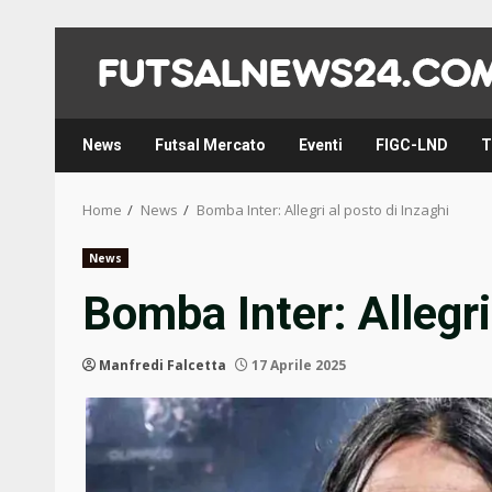
Skip
to
content
News
Futsal Mercato
Eventi
FIGC-LND
T
Home
News
Bomba Inter: Allegri al posto di Inzaghi
News
Bomba Inter: Allegri
Manfredi Falcetta
17 Aprile 2025