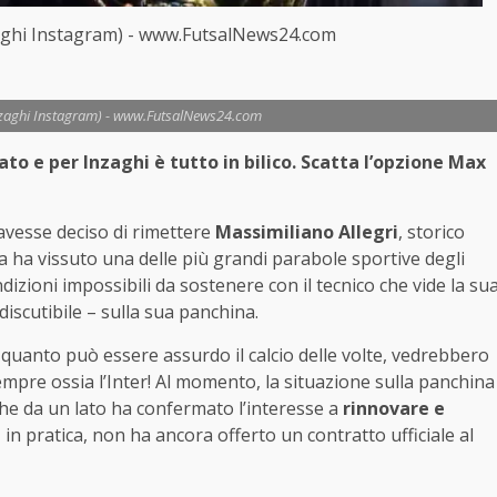
zaghi Instagram) - www.FutsalNews24.com
Inzaghi Instagram) - www.FutsalNews24.com
o e per Inzaghi è tutto in bilico. Scatta l’opzione Max
 avesse deciso di rimettere
Massimiliano Allegri
, storico
a ha vissuto una delle più grandi parabole sportive degli
ndizioni impossibili da sostenere con il tecnico che vide la su
scutibile – sulla sua panchina.
 quanto può essere assurdo il calcio delle volte, vedrebbero
empre ossia l’Inter! Al momento, la situazione sulla panchina
che da un lato ha confermato l’interesse a
rinnovare e
in pratica, non ha ancora offerto un contratto ufficiale al