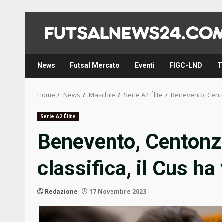
Skip
to
content
News
Futsal Mercato
Eventi
FIGC-LND
T
Home
News
Maschile
Serie A2 Élite
Benevento, Centon
Serie A2 Élite
Benevento, Centonz
classifica, il Cus ha
Redazione
17 Novembre 2023