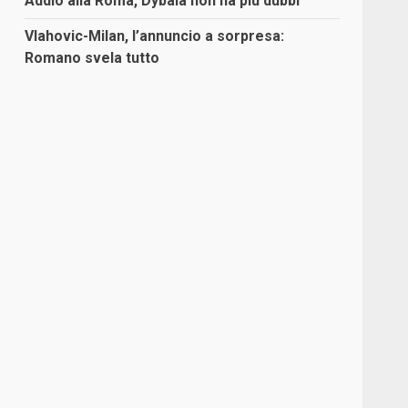
Addio alla Roma, Dybala non ha più dubbi
Vlahovic-Milan, l’annuncio a sorpresa:
Romano svela tutto