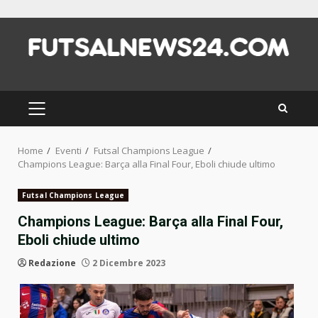
Skip
to
content
PRIMARY
MENU
Home
Eventi
Futsal Champions League
Champions League: Barça alla Final Four, Eboli chiude ultimo
Futsal Champions League
Champions League: Barça alla Final Four,
Eboli chiude ultimo
Redazione
2 Dicembre 2023