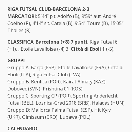
RIGA FUTSAL CLUB-BARCELONA 2-3
MARCATORI
: 5’44” p.t. Adolfo (B), 9’59” aut. André
Coelho (R), 4’14” s.t. Catela (B), 9’54” Toure (B), 15’05”
Thalles (R)
CLASSIFICA
:
Barcelona (+8) 7 punti
, Riga Futsal 6
(+1), , Etoile Lavalloise (-4) 3,
Città di Eboli 1
(-5).
GRUPPI
Gruppo A: Barça (ESP), Etoile Lavalloise (FRA), Città di
Eboli (ITA), Riga Futsal Club (LVA)
Gruppo B: Benfica (POR), Kairat Almaty (KAZ),
Dobovec (SVN), Prishtina 01 (KOS)
Gruppo C: Sporting CP (POR), Sporting Anderlecht
Futsal (BEL), Loznica-Grad 2018 (SRB), Haladás (HUN)
Gruppo D: Mallorca Palma Futsal (ESP), Hit Kyiv
(UKR), Olmissum (CRO), Lubawa (POL)
CALENDARIO