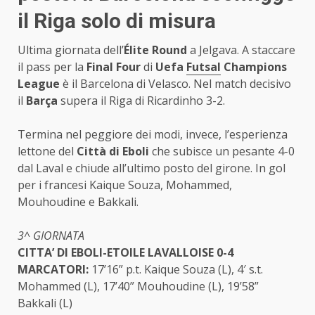
il Riga solo di misura
Ultima giornata dell’
Élite Round
a Jelgava. A staccare
il pass per la
Final Four
di
Uefa
Futsal
Champions
League
è il Barcelona di Velasco. Nel match decisivo
il
Barça
supera il Riga di Ricardinho 3-2.
Termina nel peggiore dei modi, invece, l’esperienza
lettone del
Città di Eboli
che subisce un pesante 4-0
dal Laval e chiude all’ultimo posto del girone. In gol
per i francesi Kaique Souza, Mohammed,
Mouhoudine e Bakkali.
3^ GIORNATA
CITTA’ DI EBOLI-ETOILE LAVALLOISE 0-4
MARCATORI:
17’16” p.t. Kaique Souza (L), 4′ s.t.
Mohammed (L), 17’40” Mouhoudine (L), 19’58”
Bakkali (L)