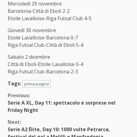
Mercoledì 29 novembre
Barcelona-Città di Eboli 2-2
Etoile Lavalloise-Riga Futsal Club 4-5
Giovedì 30 novembre
Etoile Lavalloise-Barcelona 0-7
Riga Futsal Club-Città di Eboli 5-4
Sabato 2 dicembre
Città di Eboli-Etoile Lavalloise 0-4
Riga Futsal Club-Barcelona 2-3
Tags:
prima-pagina
Continue
Previous:
Serie A XL, Day 11: spettacolo e sorprese nel
Reading
Friday Night
Next:
Serie A2 Élite, Day 10: 1000 volte Petrarca,
festival del gol a Melilli e Manfredonia