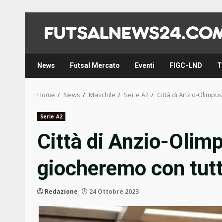
Skip
to
content
News
Futsal Mercato
Eventi
FIGC-LND
T
Home
News
Maschile
Serie A2
Città di Anzio-Olimpus
Serie A2
Città di Anzio-Olimp
giocheremo con tutt
Redazione
24 Ottobre 2023