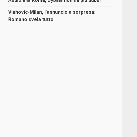
Addio alla Roma, Dybala non ha più dubbi
Vlahovic-Milan, l’annuncio a sorpresa:
Romano svela tutto