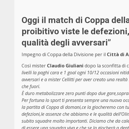
Oggi il match di Coppa dell
proibitivo viste le defezion
qualità degli avversari”
Impegno di Coppa della Divisione per il
Città di 
Così mister
Claudio Giuliani
dopo la sconfitta di
livelli la paghi cara e 1 goal ogni 10/12 occasioni niti
avversari e a mister Cellitti per aver creato una real
che fuori.
È duro metabolizzare zero punti dopo due gare,soprat
Per fortuna lo sport ti presenta sempre una nuova occas
la partita di Coppa di domani,ce la giocheremo con tut
defezioni,le assenze che abbiamo e le qualità dell’Ol
subito squadre molto importanti. Diciamo che da cal
di essere una squadra viva e che se la giocherà a denti 