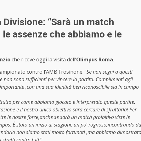
a Divisione: “Sarà un match
i, le assenze che abbiamo e le
Anzio
che riceve oggi la visita dell’
Olimpus Roma
.
 campionato contro l’AMB Frosinone: “
Se non segni a questi
de non sono sufficienti per vincere la partita. Complimenti agli
tà importante ,con una sua identità ben riconoscibile sia in campo
tutto per come abbiamo giocato e interpretato queste partite.
ione e il nostro unico obiettivo sarà cercare di sfruttarla! Per
te le nostre forze,anche se sarà un match proibitivo viste le
impus. È stato un inizio di stagione un po’ rognoso,incontrando d
endario non siamo stati molto fortunati ,ma abbiamo dimostrat
stretti contro tutti
“.