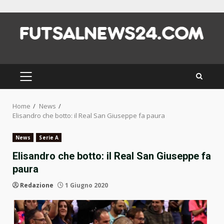
Skip
to
content
PRIMARY
MENU
Home
News
Elisandro che botto: il Real San Giuseppe fa paura
News
Serie A
Elisandro che botto: il Real San Giuseppe fa
paura
Redazione
1 Giugno 2020