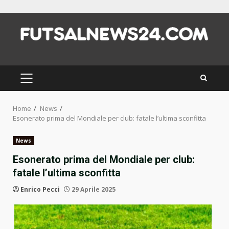
Skip
to
content
PRIMARY
MENU
Home
News
Esonerato prima del Mondiale per club: fatale l’ultima sconfitta
News
Esonerato prima del Mondiale per club:
fatale l’ultima sconfitta
Enrico Pecci
29 Aprile 2025