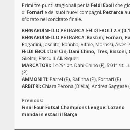
Primi tre punti stagionali per la
Feldi Eboli
che gio
di
Fornari
e dei suoi nuovi compagni.
Petrarca
au
sfiorato nel concitato finale.
BERNARDINELLO PETRARCA-FELDI EBOLI 2-3 (0-1 
BERNARDINELLO PETRARCA: Bastini, Fornari, Pa
Paganini, Joselito, Rafinha, Vitale, Morassi, Alves.
FELDI EBOLI: Dal Cin, Dani Chino, Tres, Bissoni
Glielmi, Pasculli. All. Riquer
MARCATORI:
14’29” p.t. Dani Chino (F), 5’01” s.t. 
(P)
AMMONITI:
Parrel (P), Rafinha (P), Fornari (P)
ARBITRI:
Chiara Perona (Biella), Andrea Saggese 
Continue
Previous:
Final Four Futsal Champions League: Lozano
Reading
manda in estasi il Barça