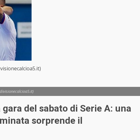
ivisionecalcioa5.it)
 divisionecalcioa5.it)
gara del sabato di Serie A: una
rminata sorprende il