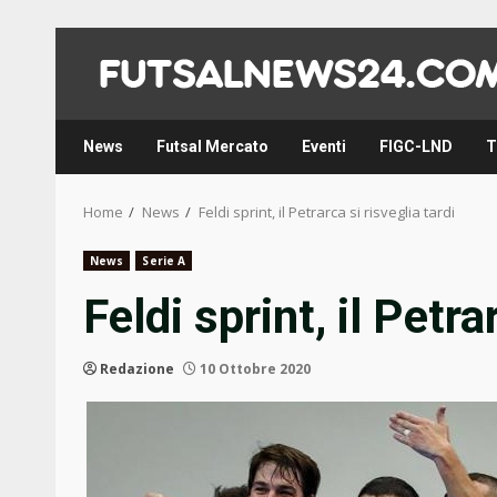
Skip
to
content
News
Futsal Mercato
Eventi
FIGC-LND
T
Home
News
Feldi sprint, il Petrarca si risveglia tardi
News
Serie A
Feldi sprint, il Petra
Redazione
10 Ottobre 2020