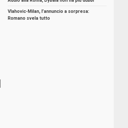
Addio alla Roma, Dybala non ha più dubbi
Vlahovic-Milan, l’annuncio a sorpresa:
Romano svela tutto