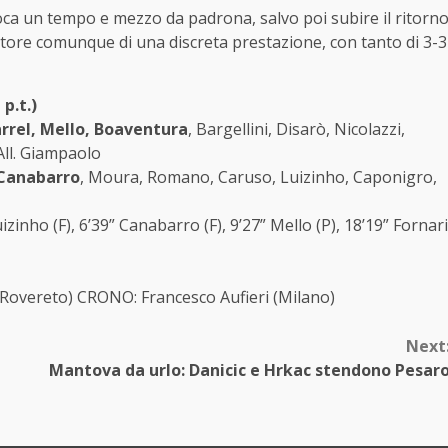
ca un tempo e mezzo da padrona, salvo poi subire il ritorn
tore comunque di una discreta prestazione, con tanto di 3-3
p.t.)
rrel, Mello, Boaventura
, Bargellini, Disarò, Nicolazzi,
 All. Giampaolo
, Canabarro
, Moura, Romano, Caruso, Luizinho, Caponigro,
Luizinho (F), 6’39” Canabarro (F), 9’27” Mello (P), 18’19” Fornari
(Rovereto) CRONO: Francesco Aufieri (Milano)
Next
Mantova da urlo: Danicic e Hrkac stendono Pesar