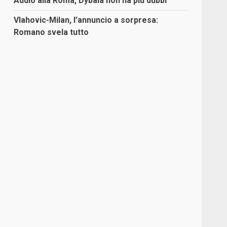
Addio alla Roma, Dybala non ha più dubbi
Vlahovic-Milan, l’annuncio a sorpresa:
Romano svela tutto