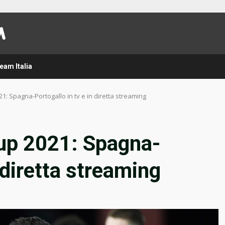
eam Italia
21: Spagna-Portogallo in tv e in diretta streaming
Cup 2021: Spagna-
n diretta streaming