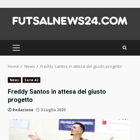
Skip
to
content
PRIMARY
MENU
Home
News
Freddy Santos in attesa del giusto progetto
News
Serie A2
Freddy Santos in attesa del giusto
progetto
Redazione
3 Luglio 2020