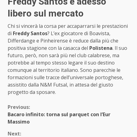
Freddy Santos è adesso
libero sul mercato
Chi si vincerà la corsa per accaparrarsi le prestazioni
di
Freddy Santos
? L’ex giocatore di Boavista,
Differdange e Pinheirense è reduce dalla più che
positiva stagione con la casacca del
Polistena
. Il suo
futuro, però, non sarà più nel club calabrese, ma
potrebbe al tempo stesso legare il suo destino
comunque al territorio italiano. Sono parecchie le
formazioni sulle tracce dell’universale portoghese,
assistito dalla N&M Futsal, in attesa del giusto
progetto da sposare.
Continue
Previous:
Bacaro infinito: torna sul parquet con l’Eur
Reading
Massimo
Next: