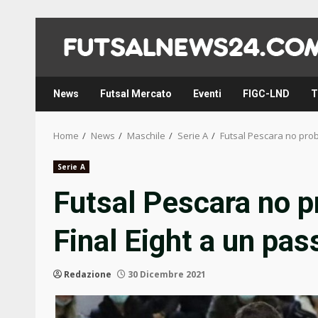
Skip
to
content
News
Futsal Mercato
Eventi
FIGC-LND
T
Home
News
Maschile
Serie A
Futsal Pescara no prob
Serie A
Futsal Pescara no p
Final Eight a un pas
Redazione
30 Dicembre 2021