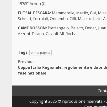
19’53” Arnon (C)
FUTSAL PESCARA:
Mammarella, Murilo, Gui, Misae
Schmitt, Ferraioli, Onnembo, Cilli, Mazzocchetti. All
CAME DOSSON:
Pietrangelo, Belsito, Dener, Juan 
Azzoni, Ditano, Gavioli. All. Rocha
Tags:
prima-pagina
Continue
Previous:
Coppa Italia Regionale: regolamento e date d
Reading
fase nazionale
Conta
Copyright 2025 © riproduzione riservata Fut