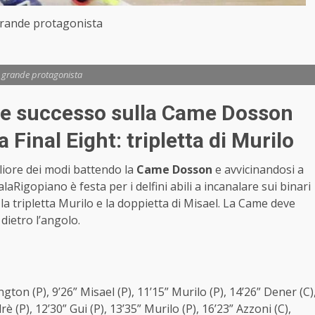
grande protagonista
, grande protagonista
cile successo sulla Came Dosson
a Final Eight: tripletta di Murilo
gliore dei modi battendo la
Came Dosson
e avvicinandosi a
alaRigopiano è festa per i delfini abili a incanalare sui binari
he la tripletta Murilo e la doppietta di Misael. La Came deve
dietro l’angolo.
ington (P), 9’26” Misael (P), 11’15” Murilo (P), 14’26” Dener (C)
è (P), 12’30” Gui (P), 13’35” Murilo (P), 16’23” Azzoni (C),