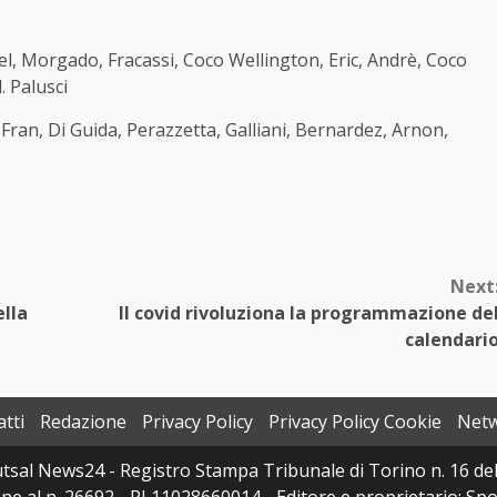
l, Morgado, Fracassi, Coco Wellington, Eric, Andrè, Coco
. Palusci
Fran, Di Guida, Perazzetta, Galliani, Bernardez, Arnon,
Next
ella
Il covid rivoluziona la programmazione de
calendari
tti
Redazione
Privacy Policy
Privacy Policy Cookie
Net
sal News24 - Registro Stampa Tribunale di Torino n. 16 del 