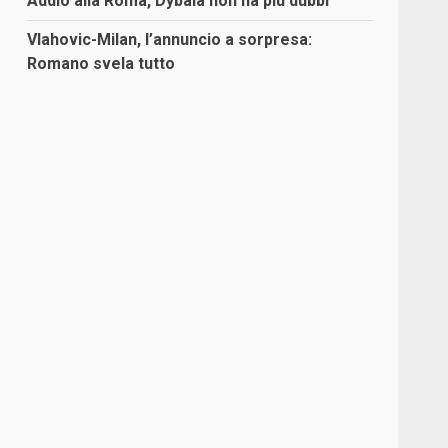
Addio alla Roma, Dybala non ha più dubbi
Vlahovic-Milan, l’annuncio a sorpresa:
Romano svela tutto