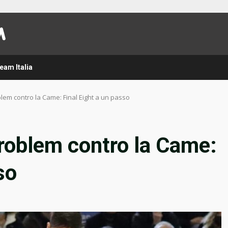
eam Italia
lem contro la Came: Final Eight a un passo
roblem contro la Came:
so