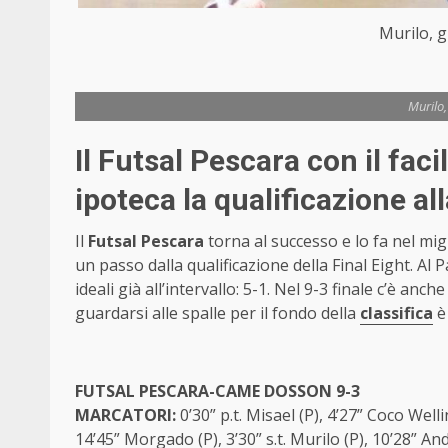
Murilo, 
Murilo
Il Futsal Pescara con il fa
ipoteca la qualificazione all
Il
Futsal Pescara
torna al successo e lo fa nel mi
un passo dalla qualificazione della Final Eight. Al P
ideali già all’intervallo: 5-1. Nel 9-3 finale c’è anc
guardarsi alle spalle per il fondo della
classifica
è 
FUTSAL PESCARA-CAME DOSSON 9-3
MARCATORI:
0’30” p.t. Misael (P), 4’27” Coco Well
14’45” Morgado (P), 3’30” s.t. Murilo (P), 10’28” Andr