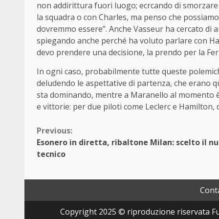
non addirittura fuori luogo; ecrcando di smorzare
la squadra o con Charles, ma penso che possiamo 
dovremmo essere”. Anche Vasseur ha cercato di am
spiegando anche perché ha voluto parlare con Ham
devo prendere una decisione, la prendo per la Ferr
In ogni caso, probabilmente tutte queste polemich
deludendo le aspettative di partenza, che erano qu
sta dominando, mentre a Maranello al momento è p
e vittorie: per due piloti come Leclerc e Hamilton
Continue
Previous:
Esonero in diretta, ribaltone Milan: scelto il n
Reading
tecnico
Conta
Copyright 2025 © riproduzione riservata Fut