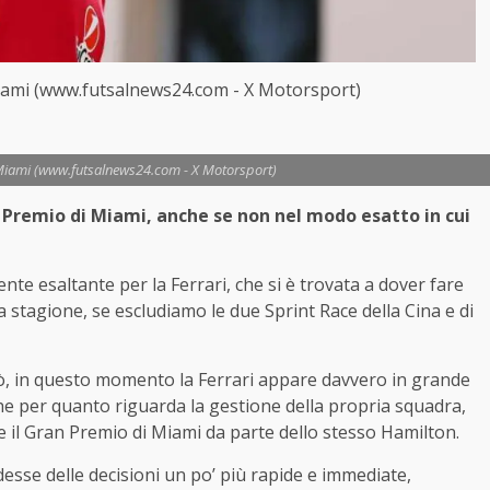
iami (www.futsalnews24.com - X Motorsport)
 Miami (www.futsalnews24.com - X Motorsport)
Premio di Miami, anche se non nel modo esatto in cui
e esaltante per la Ferrari, che si è trovata a dover fare
a stagione, se escludiamo le due Sprint Race della Cina e di
però, in questo momento la Ferrari appare davvero in grande
nche per quanto riguarda la gestione della propria squadra,
 il Gran Premio di Miami da parte dello stesso Hamilton.
esse delle decisioni un po’ più rapide e immediate,