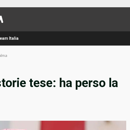
eam Italia
calma
orie tese: ha perso la