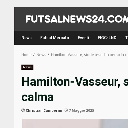
Skip
to
content
News
Futsal Mercato
Eventi
FIGC-LND
T
Home
News
Hamilton-Vasseur, storie tese: ha perso la 
News
Hamilton-Vasseur, st
calma
Christian Camberini
7 Maggio 2025