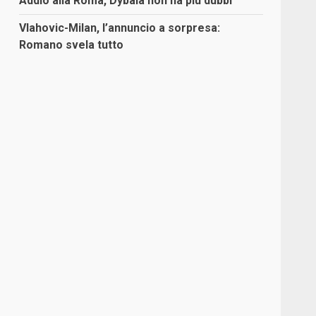
Addio alla Roma, Dybala non ha più dubbi
Vlahovic-Milan, l’annuncio a sorpresa:
Romano svela tutto