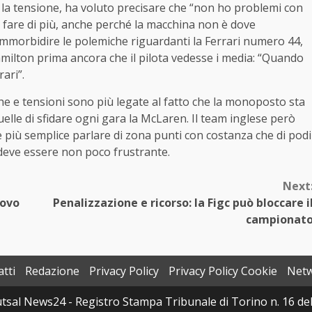
 la tensione, ha voluto precisare che “non ho problemi con
fare di più, anche perché la macchina non è dove
morbidire le polemiche riguardanti la Ferrari numero 44,
ilton prima ancora che il pilota vedesse i media: “Quando
ari”.
e e tensioni sono più legate al fatto che la monoposto sta
elle di sfidare ogni gara la McLaren. Il team inglese però
iù semplice parlare di zona punti con costanza che di podi
, deve essere non poco frustrante.
Next
uovo
Penalizzazione e ricorso: la Figc può bloccare i
campionat
tti
Redazione
Privacy Policy
Privacy Policy Cookie
Net
sal News24 - Registro Stampa Tribunale di Torino n. 16 del 