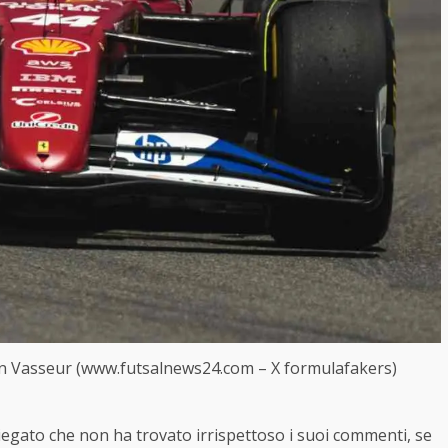
on Vasseur (www.futsalnews24.com – X formulafakers)
iegato che non ha trovato irrispettoso i suoi commenti, se