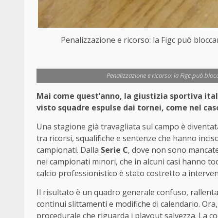
Penalizzazione e ricorso: la Figc può bloc
Penalizzazione e ricorso: la Figc può blo
Mai come quest’anno, la giustizia sportiva ita
visto squadre espulse dai tornei, come nel caso
Una stagione già travagliata sul campo è diventata 
tra ricorsi, squalifiche e sentenze che hanno inciso
campionati. Dalla
Serie C
, dove non sono mancate 
nei campionati minori, che in alcuni casi hanno tocc
calcio professionistico è stato costretto a interve
Il risultato è un quadro generale confuso, rallenta
continui slittamenti e modifiche di calendario. Ora
procedurale che riguarda i playout salvezza. La c