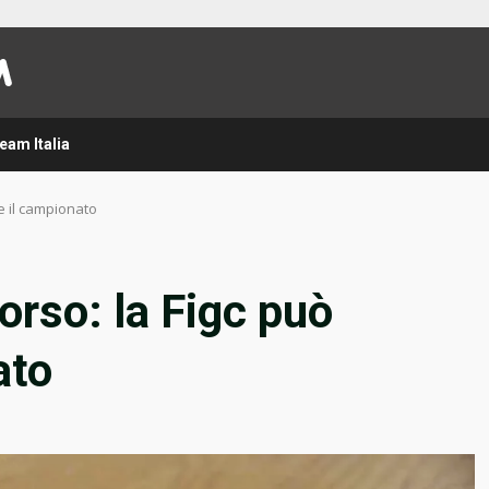
eam Italia
e il campionato
orso: la Figc può
ato