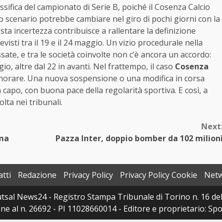
ssifica del campionato di Serie B, poiché il Cosenza Calcio
lo scenario potrebbe cambiare nel giro di pochi giorni con la
a incertezza contribuisce a rallentare la definizione
evisti tra il 19 e il 24 maggio. Un vizio procedurale nella
ssate, e tra le società coinvolte non c’è ancora un accordo:
io, altre dal 22 in avanti. Nel frattempo, il caso
Cosenza
gnorare. Una nuova sospensione o una modifica in corsa
a capo, con buona pace della regolarità sportiva. E così, a
lta nei tribunali.
Next
lma
Pazza Inter, doppio bomber da 102 milion
tti
Redazione
Privacy Policy
Privacy Policy Cookie
Net
sal News24 - Registro Stampa Tribunale di Torino n. 16 del 
e al n. 26692 - PI 11028660014 - Editore e proprietario: Sport