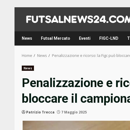
Skip
to
content
News
Futsal Mercato
Eventi
FIGC-LND
T
Home
News
Penalizzazione e ricorso: la Figc può bloccar
News
Penalizzazione e ric
bloccare il campion
Patrizio Trecca
7 Maggio 2025