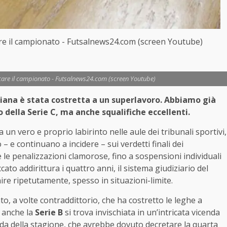
care il campionato - Futsalnews24.com (screen Youtube)
ccare il campionato - Futsalnews24.com (screen Youtube)
liana è stata costretta a un superlavoro. Abbiamo già
 della Serie C, ma anche squalifiche eccellenti.
un vero e proprio labirinto nelle aule dei tribunali sportivi,
 – e continuano a incidere – sui verdetti finali dei
le penalizzazioni clamorose, fino a sospensioni individuali
ato addirittura i quattro anni, il sistema giudiziario del
nire ripetutamente, spesso in situazioni-limite.
to, a volte contraddittorio, che ha costretto le leghe a
, anche la
Serie B
si trova invischiata in un’intricata vicenda
oda della stagione, che avrebbe dovuto decretare la quarta