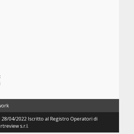
:
i
work
28/04/2022 Iscritto al Registro Operatori di
review s.r.l.