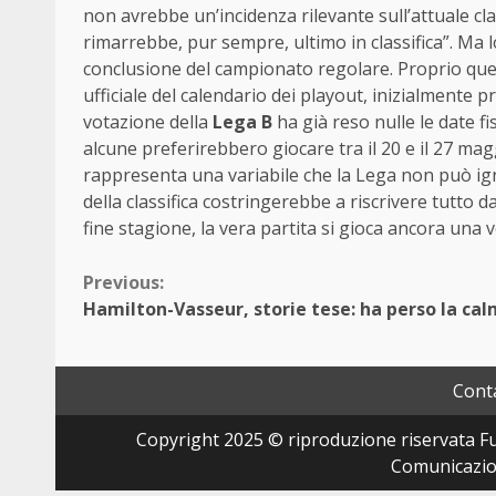
non avrebbe un’incidenza rilevante sull’attuale cla
rimarrebbe, pur sempre, ultimo in classifica”. Ma 
conclusione del campionato regolare. Proprio quest
ufficiale del calendario dei playout, inizialmente pr
votazione della
Lega B
ha già reso nulle le date fi
alcune preferirebbero giocare tra il 20 e il 27 magg
rappresenta una variabile che la Lega non può i
della classifica costringerebbe a riscrivere tutto d
fine stagione, la vera partita si gioca ancora una vo
Continue
Previous:
Hamilton-Vasseur, storie tese: ha perso la ca
Reading
Conta
Copyright 2025 © riproduzione riservata Fut
Comunicazion