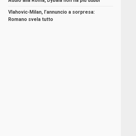
Addio alla Roma, Dybala non ha più dubbi
Vlahovic-Milan, l’annuncio a sorpresa:
Romano svela tutto