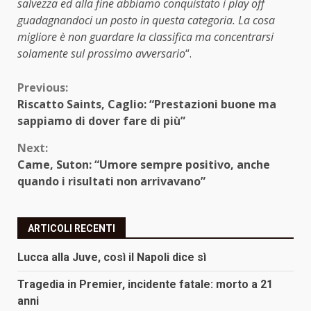
salvezza ed alla fine abbiamo conquistato i play off
guadagnandoci un posto in questa categoria. La cosa
migliore è non guardare la classifica ma concentrarsi
solamente sul prossimo avversario
“.
Continue
Previous:
Riscatto Saints, Caglio: “Prestazioni buone ma
Reading
sappiamo di dover fare di più”
Next:
Came, Suton: “Umore sempre positivo, anche
quando i risultati non arrivavano”
ARTICOLI RECENTI
Lucca alla Juve, così il Napoli dice sì
Tragedia in Premier, incidente fatale: morto a 21
anni