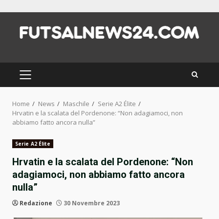
Skip
to
content
PRIMARY
MENU
Home
News
Maschile
Serie A2 Élite
Hrvatin e la scalata del Pordenone: “Non adagiamoci, non
abbiamo fatto ancora nulla”
Serie A2 Élite
Hrvatin e la scalata del Pordenone: “Non
adagiamoci, non abbiamo fatto ancora
nulla”
Redazione
30 Novembre 2023