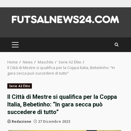
Skip
to
content
PRIMARY
MENU
Home
News
Maschile
Serie A2 Élite
Il Città di Mestre si qualifica per la Coppa Italia, Bebetinho: “In
gara secca può succedere di tutto”
Serie A2 Élite
Il Città di Mestre si qualifica per la Coppa
Italia, Bebetinho: “In gara secca può
succedere di tutto”
Redazione
27 Dicembre 2023