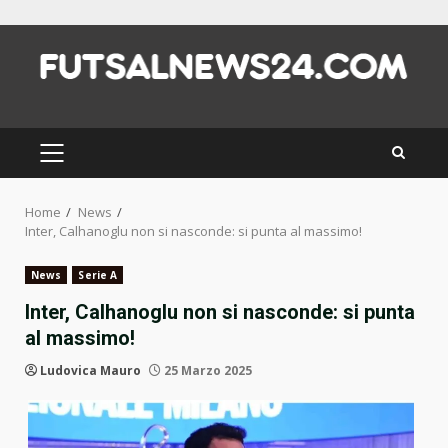
Skip
to
content
PRIMARY
MENU
Home
News
Inter, Calhanoglu non si nasconde: si punta al massimo!
News
Serie A
Inter, Calhanoglu non si nasconde: si punta
al massimo!
Ludovica Mauro
25 Marzo 2025