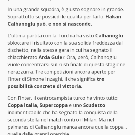
In una grande squadra, è giusto sognare in grande.
Soprattutto se possiedi le qualità per farlo.
Hakan
Calhanoglu può, e non si nasconde.
L’ultima partita con la Turchia ha visto
Calhanoglu
sbloccare il risultato con la sua solida freddezza dal
dischetto, nella stessa gara in cui ha segnato il
chiacchierato
Arda Guler
. Ora, però, Calhanoglu
vuole concentrarsi sul rush finale di questa stagione
nerazzurra. Tre competizioni ancora aperte per
l’Inter di Simone Inzaghi, il che significa
tre
possibilità concrete di vittoria
.
Con l’Inter, il centrocampista turco ha vinto tutto:
Coppa Italia
,
Supercoppa
e uno
Scudetto
indimenticabile che ha segnato la conquista della
seconda stella nel match contro il Milan. Ma nel
palmares di Calhanoglu manca ancora quella coppa…
quella dalle grandi orecchie.