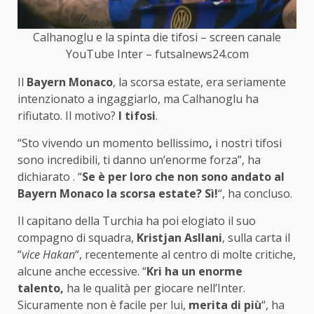
Calhanoglu e la spinta die tifosi – screen canale
YouTube Inter – futsalnews24.com
Il
Bayern Monaco
, la scorsa estate, era seriamente
intenzionato a ingaggiarlo, ma Calhanoglu ha
rifiutato. Il motivo?
I
tifosi
.
“Sto vivendo un momento bellissimo
,
i nostri tifosi
sono incredibili, ti danno un’enorme forza”, ha
dichiarato . “
Se è per loro che non sono andato al
Bayern Monaco la scorsa estate? Sì!
“, ha concluso.
Il capitano della Turchia ha poi elogiato il suo
compagno di squadra,
Kristjan Asllani
, sulla carta il
“
vice Hakan
“, recentemente al centro di molte critiche,
alcune anche eccessive. “
Kri ha un enorme
talento,
ha le qualità per giocare nell’Inter.
Sicuramente non è facile per lui,
merita di più
“, ha